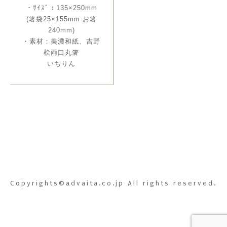
・ｻｲｽﾞ：135×250mm
(箸袋25×155mm お箸
240mm)
・素材：美濃和紙、吉野
桧両口丸箸
いちりん
Copyrights©advaita.co.jp All rights reserved.